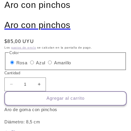
Aro con pinchos
Aro con pinchos
Precio
$85,00 UYU
habitual
Los
gastos de envío
se calculan en la pantalla de pago.
Color
Variante
Variante
Variante
Rosa
Azul
Amarillo
agotada
agotada
agotada
Cantidad
o
o
o
no
no
no
Reducir
Aumentar
cantidad
cantidad
disponible
disponible
disponible
Agregar al carrito
para
para
Aro
Aro
Aro de goma con pinchos
con
con
pinchos
pinchos
Diámetro: 8,5 cm