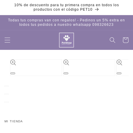
Ir
10% de descuento para tu primera compra en todos los
directamente
productos con el código PET10
al contenido
Todas tus compras van con regalos! - Pedinos un 5% extra en
todos tus pedidos a nuestro whatsapp 098326623
Carrito
Iniciar
sesión
Ir
directamente
a la
información
del producto
Abrir
Abrir
Abrir
elemento
elemento
element
multimedia
multimedia
multime
1
2
3
en
en
en
una
una
una
ventana
ventana
ventana
modal
modal
modal
MI TIENDA