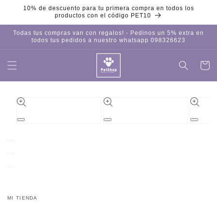
Ir
10% de descuento para tu primera compra en todos los
directamente
productos con el código PET10
al contenido
Todas tus compras van con regalos! - Pedinos un 5% extra en
todos tus pedidos a nuestro whatsapp 098326623
Carrito
Iniciar
sesión
Ir
directamente
a la
información
del producto
Abrir
Abrir
Abrir
elemento
elemento
element
multimedia
multimedia
multime
1
2
3
en
en
en
una
una
una
ventana
ventana
ventana
modal
modal
modal
MI TIENDA