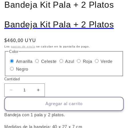
Bandeja Kit Pala + 2 Platos
Bandeja Kit Pala + 2 Platos
Precio
$460,00 UYU
habitual
Los
gastos de envío
se calculan en la pantalla de pago.
Color
Variante
Variante
Variante
Variante
Variant
Amarilla
Celeste
Azul
Roja
Verde
Variante
agotada
agotada
agotada
agotada
agotad
Negro
agotada
o
o
o
o
o
Cantidad
o
no
no
no
no
no
no
disponible
disponible
disponible
disponible
disponi
Reducir
Aumentar
cantidad
cantidad
disponible
Agregar al carrito
para
para
Bandeja
Bandeja
Bandeja con 1 pala y 2 platos.
Kit
Kit
Pala
Pala
Medidas de la bandeja: 40 x 27 x 7 cm