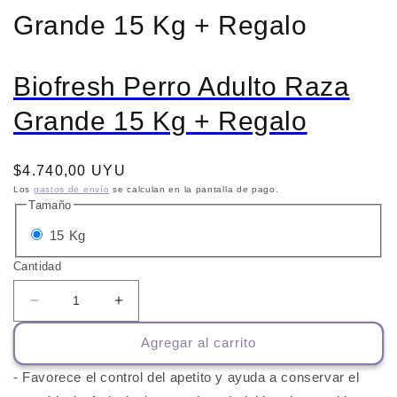
Grande 15 Kg + Regalo
Biofresh Perro Adulto Raza
Grande 15 Kg + Regalo
Precio
$4.740,00 UYU
habitual
Los
gastos de envío
se calculan en la pantalla de pago.
Tamaño
Variante
15 Kg
agotada
Cantidad
o
no
Reducir
Aumentar
cantidad
cantidad
disponible
Agregar al carrito
para
para
Biofresh
Biofresh
- Favorece el control del apetito y ayuda a conservar el
Perro
Perro