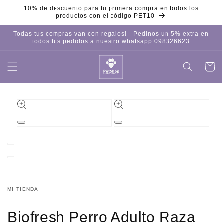
Ir
10% de descuento para tu primera compra en todos los
directamente
productos con el código PET10
al contenido
Todas tus compras van con regalos! - Pedinos un 5% extra en
todos tus pedidos a nuestro whatsapp 098326623
Carrito
Iniciar
sesión
Ir
directamente
a la
información
del producto
Abrir
Abrir
elemento
elemento
multimedia
multimedia
1
2
en
en
una
una
ventana
ventana
modal
modal
MI TIENDA
Biofresh Perro Adulto Raza