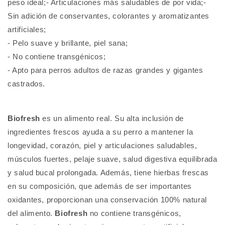
Adulto
Adulto
peso ideal;- Articulaciones más saludables de por vida;-
Raza
Raza
Sin adición de conservantes, colorantes y aromatizantes
Grande
Grande
artificiales;
15
15
- Pelo suave y brillante, piel sana;
Kg
Kg
+
+
- No contiene transgénicos;
Regalo
Regalo
- Apto para perros adultos de razas grandes y gigantes
castrados.
Biofresh
es un alimento real. Su alta inclusión de
ingredientes frescos ayuda a su perro a mantener la
longevidad, corazón, piel y articulaciones saludables,
músculos fuertes, pelaje suave, salud digestiva equilibrada
y salud bucal prolongada.
Además, tiene hierbas frescas
en su composición, que además de ser importantes
oxidantes, proporcionan una conservación 100% natural
del alimento.
Biofresh
no contiene transgénicos,