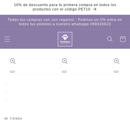
Ir
10% de descuento para tu primera compra en todos los
directamente
productos con el código PET10
al contenido
Todas tus compras van con regalos! - Pedinos un 5% extra en
todos tus pedidos a nuestro whatsapp 098326623
Carrito
Iniciar
sesión
Ir
directamente
a la
información
del producto
Abrir
Abrir
Abrir
elemento
elemento
element
multimedia
multimedia
multime
1
2
3
en
en
en
una
una
una
ventana
ventana
ventana
modal
modal
modal
MI TIENDA