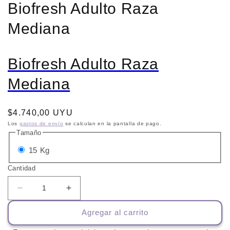
Biofresh Adulto Raza
Mediana
Biofresh Adulto Raza
Mediana
Precio
$4.740,00 UYU
habitual
Los
gastos de envío
se calculan en la pantalla de pago.
Tamaño
Variante
15 Kg
agotada
Cantidad
o
no
Reducir
Aumentar
cantidad
cantidad
disponible
Agregar al carrito
para
para
Biofresh
Biofresh