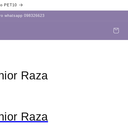
igo PET10
tro whatsapp 098326623
Carrito
Iniciar
sesión
nior Raza
nior Raza