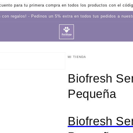
uento para tu primera compra en todos los productos con el cód
 con regalos! - Pedinos un 5% extra en todos tus pedidos a nues
MI TIENDA
to
Biofresh Se
dia
Pequeña
a
Biofresh Se