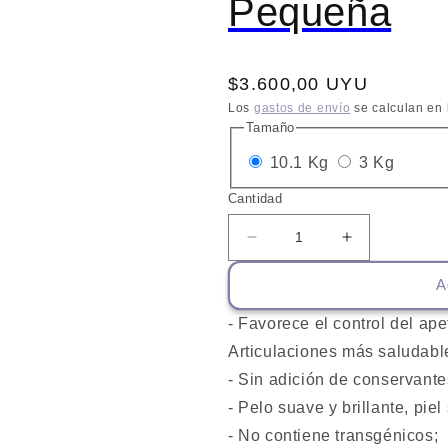
Pequeña
Precio
$3.600,00 UYU
habitual
Los
gastos de envío
se calculan en 
Tamaño
Variante
Varian
10.1 Kg
3 Kg
agotada
agotad
Cantidad
o
o
Reducir
Aumentar
no
no
cantidad
cantidad
disponible
dispon
A
para
para
Biofresh
Biofresh
- Favorece el control del ape
Senior
Senior
Raza
Raza
Articulaciones más saludable
Pequeña
Pequeña
- Sin adición de conservantes
- Pelo suave y brillante, piel
- No contiene transgénicos;