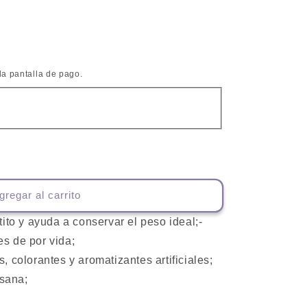
la pantalla de pago.
te
a
ible
gregar al carrito
tito y ayuda a conservar el peso ideal;-
s de por vida;
, colorantes y aromatizantes artificiales;
 sana;