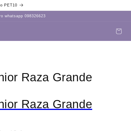
igo PET10
tro whatsapp 098326623
Carrito
Iniciar
sesión
nior Raza Grande
nior Raza Grande