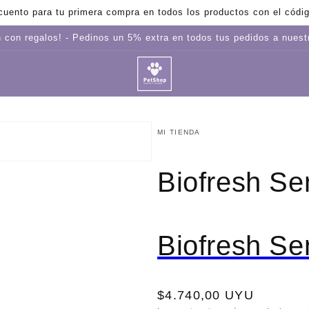
uento para tu primera compra en todos los productos con el cód
 con regalos! - Pedinos un 5% extra en todos tus pedidos a nues
MI TIENDA
to
Biofresh Se
dia
a
Biofresh Se
Precio
$4.740,00 UYU