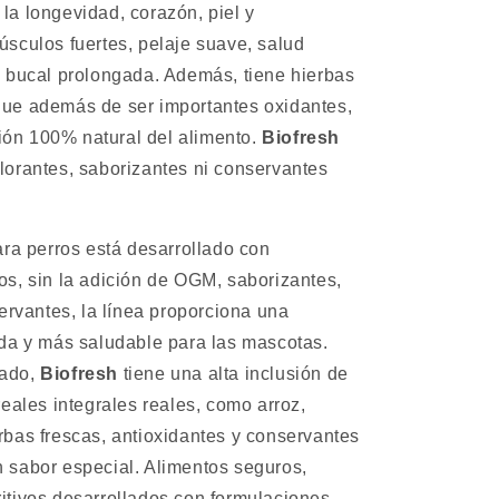
la longevidad, corazón, piel y
úsculos fuertes, pelaje suave, salud
d bucal prolongada.
Además, tiene hierbas
que además de ser importantes oxidantes,
ón 100% natural del alimento.
Biofresh
lorantes, saborizantes ni conservantes
ra perros está desarrollado con
os, sin la adición de OGM, saborizantes,
servantes, la línea proporciona una
ada y más saludable para las mascotas.
cado,
Biofresh
tiene una alta inclusión de
reales integrales reales, como arroz,
rbas frescas, antioxidantes y conservantes
n sabor especial. Alimentos seguros,
itivos desarrollados con formulaciones