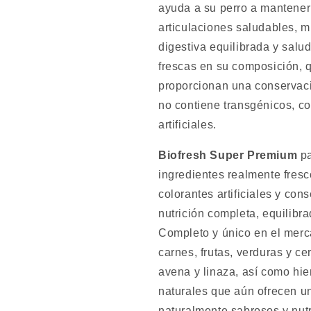
ayuda a su perro a mantener 
articulaciones saludables, m
digestiva equilibrada y salu
frescas en su composición, 
proporcionan una conservaci
no contiene transgénicos, co
artificiales.
Biofresh Super Premium
pa
ingredientes realmente fresc
colorantes artificiales y con
nutrición completa, equilibr
Completo y único en el mer
carnes, frutas, verduras y ce
avena y linaza, así como hie
naturales que aún ofrecen u
naturalmente sabrosos y nutr