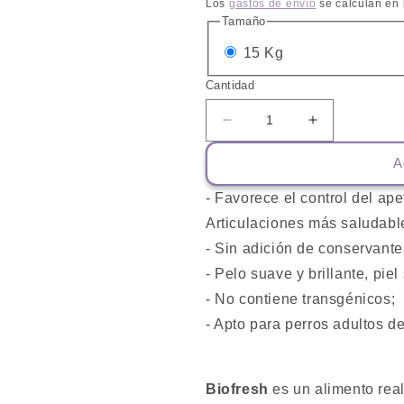
habitual
Los
gastos de envío
se calculan en 
Tamaño
Variante
15 Kg
agotada
Cantidad
o
Reducir
Aumentar
no
cantidad
cantidad
disponible
A
para
para
Biofresh
Biofresh
- Favorece el control del ape
Senior
Senior
Raza
Raza
Articulaciones más saludable
Grande
Grande
- Sin adición de conservantes
- Pelo suave y brillante, piel
- No contiene transgénicos;
- Apto para perros adultos d
Biofresh
es un alimento real