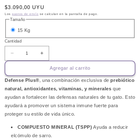
Precio
$3.090,00 UYU
habitual
Los
gastos de envío
se calculan en la pantalla de pago.
Tamaño
Variante
15 Kg
agotada
Cantidad
o
no
Reducir
Aumentar
cantidad
cantidad
disponible
Agregar al carrito
para
para
Cat
Cat
Defense Plus®
, una combinación exclusiva de
prebiótico
Chow
Chow
Adulto
Adulto
natural, antioxidantes, vitaminas, y minerales
que
ayudan a fortalecer las defensas naturales de tu gato. Esto
ayudará a promover un sistema inmune fuerte para
proteger su estilo de vida único.
COMPUESTO MINERAL (TSPP)
Ayuda a reducir
elcómulo de sarro.