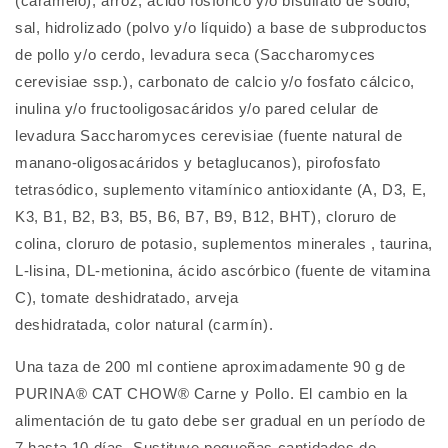
(caramelo), arroz, ácido fosfórico y/o bisulfato de sodio,
sal, hidrolizado (polvo y/o líquido) a base de subproductos
de pollo y/o cerdo, levadura seca (Saccharomyces
cerevisiae ssp.), carbonato de calcio y/o fosfato cálcico,
inulina y/o fructooligosacáridos y/o pared celular de
levadura Saccharomyces cerevisiae (fuente natural de
manano-oligosacáridos y betaglucanos), pirofosfato
tetrasódico, suplemento vitamínico antioxidante (A, D3, E,
K3, B1, B2, B3, B5, B6, B7, B9, B12, BHT), cloruro de
colina, cloruro de potasio, suplementos minerales , taurina,
L-lisina, DL-metionina, ácido ascórbico (fuente de vitamina
C), tomate deshidratado, arveja
deshidratada, color natural (carmín).
Una taza de 200 ml contiene aproximadamente 90 g de
PURINA® CAT CHOW® Carne y Pollo. El cambio en la
alimentación de tu gato debe ser gradual en un período de
7 hasta 10 días. Sustituye pequeñas cantidades de