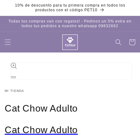
Ir
10% de descuento para tu primera compra en todos los
directamente
productos con el código PET10
al contenido
Todas tus compras van con regalos! - Pedinos un 5% extra en
todos tus pedidos a nuestro whatsapp 09832662
Carrito
Iniciar
sesión
Ir
directamente
a la
información
del producto
Abrir
elemento
multimedia
MI TIENDA
1
en
una
Cat Chow Adulto
ventana
modal
Cat Chow Adulto