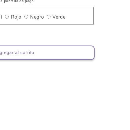
la pantalla de pago.
e
Variante
Variante
Variante
Variante
l
Rojo
Negro
Verde
a
agotada
agotada
agotada
agotada
o
o
o
o
no
no
no
no
ble
disponible
disponible
disponible
disponible
gregar al carrito