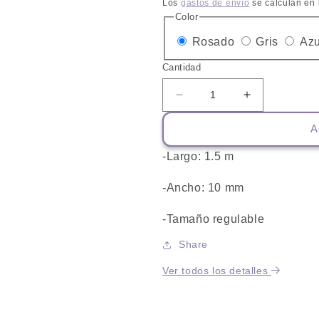
habitual
Los
gastos de envío
se calculan en 
Color
Variante
Variant
Rosado
Gris
Azu
agotada
agotad
Cantidad
o
o
Reducir
Aumentar
no
no
cantidad
cantidad
disponible
disponi
A
para
para
Correa
Correa
-Largo: 1.5 m
con
con
Ahorque
Ahorque
-Ancho: 10 mm
Mediana
Mediana
-Tamaño regulable
Share
Ver todos los detalles