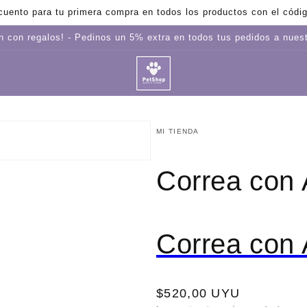
uento para tu primera compra en todos los productos con el cód
 con regalos! - Pedinos un 5% extra en todos tus pedidos a nue
MI TIENDA
to
Correa con
dia
a
Correa con
Precio
$520,00 UYU