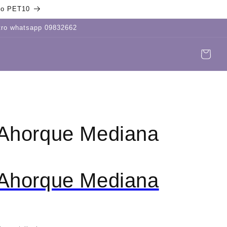
igo PET10
stro whatsapp 09832662
Carrito
Iniciar
sesión
 Ahorque Mediana
 Ahorque Mediana