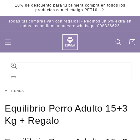
Ir
10% de descuento para tu primera compra en todos los
directamente
productos con el código PET10
al contenido
Todas tus compras van con regalos! - Pedinos un 5% extra en
todos tus pedidos a nuestro whatsapp 098326623
Carrito
Iniciar
sesión
Ir
directamente
a la
información
del producto
Abrir
elemento
multimedia
MI TIENDA
1
en
una
Equilibrio Perro Adulto 15+3
ventana
modal
Kg + Regalo