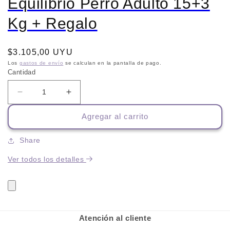
Equilibrio Perro Adulto 15+3
Kg + Regalo
Precio
$3.105,00 UYU
habitual
Los
gastos de envío
se calculan en la pantalla de pago.
Cantidad
Reducir
Aumentar
cantidad
cantidad
Agregar al carrito
para
para
Equilibrio
Equilibrio
Perro
Perro
Share
Adulto
Adulto
Ver todos los detalles
15+3
15+3
Kg
Kg
+
+
Regalo
Regalo
Atención al cliente