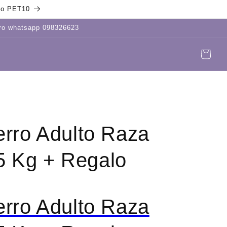
igo PET10
tro whatsapp 098326623
Carrito
Iniciar
sesión
Perro Adulto Raza
5 Kg + Regalo
Perro Adulto Raza