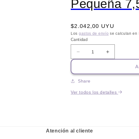
Pequeña 7,
Precio
$2.042,00 UYU
habitual
Los
gastos de envío
se calculan en 
Cantidad
Reducir
Aumentar
cantidad
cantidad
A
para
para
Equilibrio
Equilibrio
Perro
Perro
Share
Adulto
Adulto
Ver todos los detalles
Raza
Raza
Pequeña
Pequeña
7,5
7,5
Kg
Kg
+
+
Regalo
Regalo
Atención al cliente