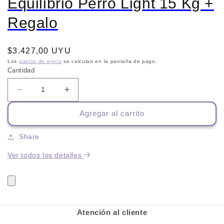
Equilibrio Perro Light 15 Kg +
Regalo
Precio
$3.427,00 UYU
habitual
Los
gastos de envío
se calculan en la pantalla de pago.
Cantidad
Reducir
Aumentar
cantidad
cantidad
Agregar al carrito
para
para
Equilibrio
Equilibrio
Perro
Perro
Share
Light
Light
Ver todos los detalles
15
15
Kg
Kg
+
+
Regalo
Regalo
Atención al cliente