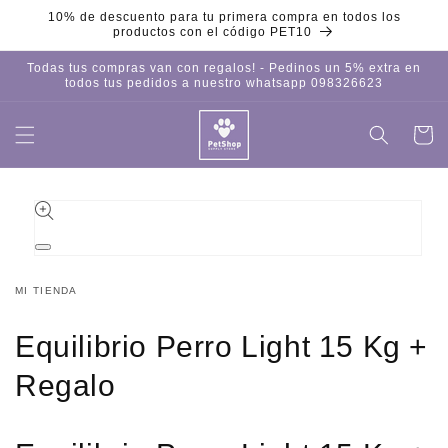
Ir
10% de descuento para tu primera compra en todos los
directamente
productos con el código PET10
al contenido
Todas tus compras van con regalos! - Pedinos un 5% extra en
todos tus pedidos a nuestro whatsapp 098326623
Carrito
Iniciar
sesión
Ir
directamente
a la
información
del producto
Abrir
elemento
multimedia
MI TIENDA
1
en
una
Equilibrio Perro Light 15 Kg +
ventana
modal
Regalo