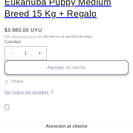
Eukanuba Puppy Medium
Breed 15 Kg + Regalo
Precio
$3.980,00 UYU
habitual
Los
gastos de envío
se calculan en la pantalla de pago.
Cantidad
Reducir
Aumentar
cantidad
cantidad
Agregar al carrito
para
para
Eukanuba
Eukanuba
Puppy
Puppy
Share
Medium
Medium
Ver todos los detalles
Breed
Breed
15
15
Kg
Kg
+
+
Regalo
Regalo
Atención al cliente