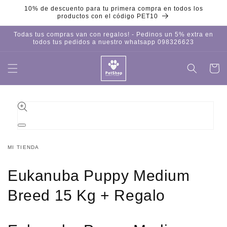
Ir
10% de descuento para tu primera compra en todos los
directamente
productos con el código PET10
al contenido
Todas tus compras van con regalos! - Pedinos un 5% extra en
todos tus pedidos a nuestro whatsapp 098326623
Carrito
Iniciar
sesión
Ir
directamente
a la
información
del producto
Abrir
elemento
multimedia
MI TIENDA
1
en
una
Eukanuba Puppy Medium
ventana
modal
Breed 15 Kg + Regalo