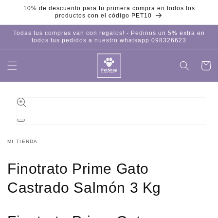
Ir
10% de descuento para tu primera compra en todos los
directamente
productos con el código PET10
al contenido
Todas tus compras van con regalos! - Pedinos un 5% extra en
todos tus pedidos a nuestro whatsapp 098326623
Carrito
Iniciar
sesión
Ir
directamente
a la
información
del producto
Abrir
elemento
multimedia
MI TIENDA
1
en
una
Finotrato Prime Gato
ventana
modal
Castrado Salmón 3 Kg