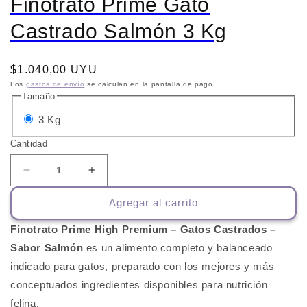
Finotrato Prime Gato
Castrado Salmón 3 Kg
Precio
$1.040,00 UYU
habitual
Los
gastos de envío
se calculan en la pantalla de pago.
Tamaño
Variante
3 Kg
agotada
Cantidad
o
no
Reducir
Aumentar
cantidad
cantidad
disponible
Agregar al carrito
para
para
Finotrato
Finotrato
Finotrato Prime High Premium – Gatos Castrados –
Prime
Prime
Gato
Gato
Sabor Salmón
es un alimento completo y balanceado
Castrado
Castrado
indicado para gatos, preparado con los mejores y más
Salmón
Salmón
conceptuados ingredientes disponibles para nutrición
3
3
felina.
Kg
Kg