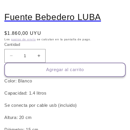
Fuente Bebedero LUBA
Precio
$1.860,00 UYU
habitual
Los
gastos de envío
se calculan en la pantalla de pago.
Cantidad
Reducir
Aumentar
cantidad
cantidad
Agregar al carrito
para
para
Fuente
Fuente
Color: Blanco
Bebedero
Bebedero
LUBA
LUBA
Capacidad: 1.4 litros
Se conecta por cable usb (incluido)
Altura: 20 cm
Diámetro: 15 cm