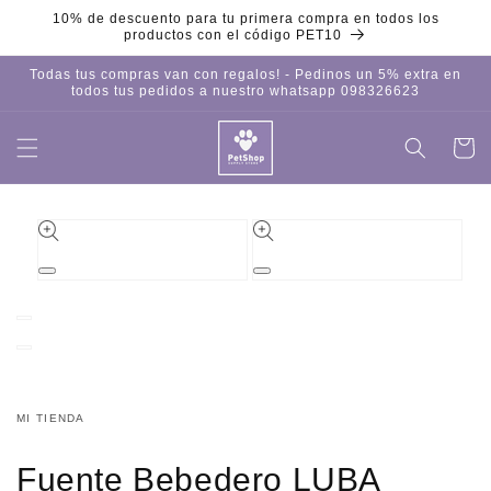
Ir
10% de descuento para tu primera compra en todos los
directamente
productos con el código PET10
al contenido
Todas tus compras van con regalos! - Pedinos un 5% extra en
todos tus pedidos a nuestro whatsapp 098326623
Carrito
Iniciar
sesión
Ir
directamente
a la
información
del producto
Abrir
Abrir
elemento
elemento
multimedia
multimedia
1
2
en
en
una
una
ventana
ventana
modal
modal
MI TIENDA
Fuente Bebedero LUBA