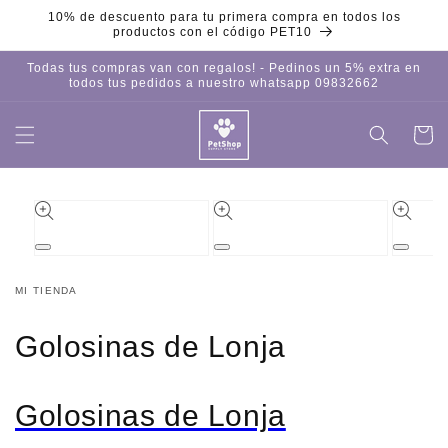
Ir
10% de descuento para tu primera compra en todos los
directamente
productos con el código PET10
al contenido
Todas tus compras van con regalos! - Pedinos un 5% extra en
todos tus pedidos a nuestro whatsapp 09832662
Carrito
Iniciar
sesión
Ir
directamente
a la
información
del producto
Abrir
Abrir
Abrir
elemento
elemento
element
multimedia
multimedia
multime
MI TIENDA
1
2
3
en
en
en
una
una
una
Golosinas de Lonja
ventana
ventana
ventana
modal
modal
modal
Golosinas de Lonja