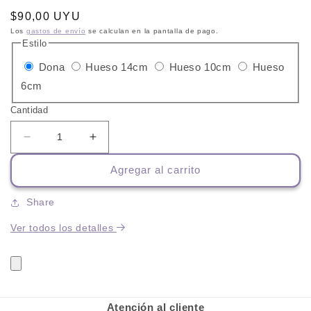
Precio
$90,00 UYU
habitual
Los
gastos de envío
se calculan en la pantalla de pago.
Estilo
Variante
Variante
Variante
Dona
Hueso 14cm
Hueso 10cm
Hueso
Variante
agotada
agotada
agotada
6cm
agotada
o
o
o
Cantidad
o
no
no
no
no
disponible
disponible
disponible
Reducir
Aumentar
cantidad
cantidad
disponible
Agregar al carrito
para
para
Golosinas
Golosinas
de
de
Share
Lonja
Lonja
Ver todos los detalles
Atención al cliente