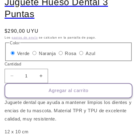
Juguete Hueso Dental 3
Puntas
Precio
$290,00 UYU
habitual
Los
gastos de envío
se calculan en la pantalla de pago.
Color
Variante
Variante
Variante
Variante
Verde
Naranja
Rosa
Azul
agotada
agotada
agotada
agotada
Cantidad
o
o
o
o
no
no
no
no
Reducir
Aumentar
cantidad
cantidad
disponible
disponible
disponible
disponible
Agregar al carrito
para
para
Juguete
Juguete
Juguete dental que ayuda a mantener limpios los dientes y
Hueso
Hueso
Dental
Dental
encias de tu mascota. Material TPR y TPU de excelente
3
3
calidad, muy resistente.
Puntas
Puntas
12 x 10 cm