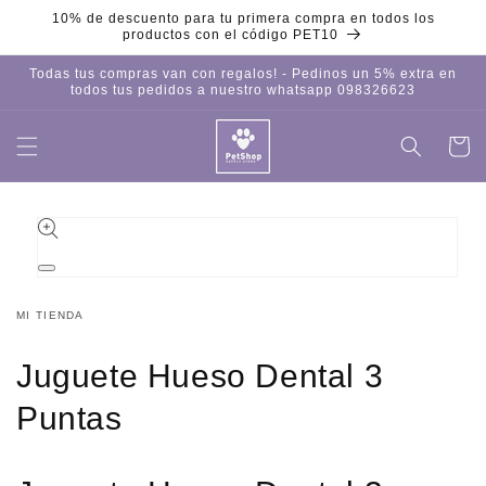
Ir
10% de descuento para tu primera compra en todos los
directamente
productos con el código PET10
al contenido
Todas tus compras van con regalos! - Pedinos un 5% extra en
todos tus pedidos a nuestro whatsapp 098326623
Carrito
Iniciar
sesión
Ir
directamente
a la
información
del producto
Abrir
elemento
multimedia
MI TIENDA
1
en
una
Juguete Hueso Dental 3
ventana
modal
Puntas