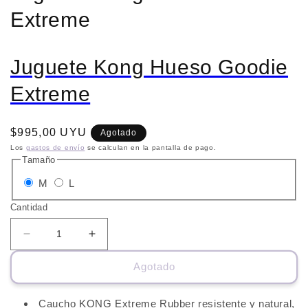
Extreme
Juguete Kong Hueso Goodie
Extreme
Precio
$995,00 UYU
Agotado
habitual
Los
gastos de envío
se calculan en la pantalla de pago.
Tamaño
Variante
Variante
M
L
agotada
agotada
Cantidad
o
o
no
no
Reducir
Aumentar
cantidad
cantidad
disponible
disponible
Agotado
para
para
Juguete
Juguete
Kong
Kong
Caucho KONG Extreme Rubber resistente y natural,