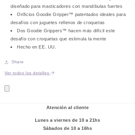
Hueso
Hueso
diseñado para masticadores con mandíbulas fuertes
Goodie
Goodie
Extreme
Extreme
Orificios Goodie Gripper™ patentados ideales para
desafíos con juguetes rellenos de croquetas
Dos Goodie Grippers™ hacen más difícil este
desafío con croquetas que estimula la mente
Hecho en EE. UU.
Share
Ver todos los detalles
Atención al cliente
Lunes a viernes de 10 a 21hs
Sábados de 10 a 16hs