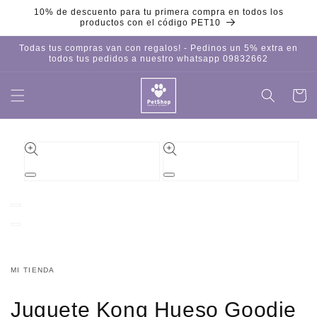
Ir
10% de descuento para tu primera compra en todos los
directamente
productos con el código PET10
al contenido
Todas tus compras van con regalos! - Pedinos un 5% extra en
todos tus pedidos a nuestro whatsapp 09832662
Carrito
Iniciar
sesión
Ir
directamente
a la
información
del producto
Abrir
Abrir
elemento
elemento
multimedia
multimedia
1
2
en
en
una
una
ventana
ventana
modal
modal
MI TIENDA
Juguete Kong Hueso Goodie