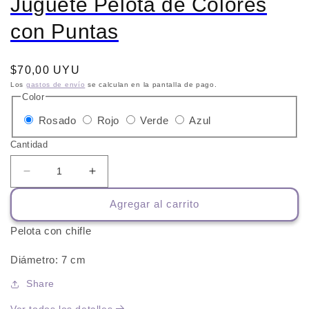
Juguete Pelota de Colores
con Puntas
Precio
$70,00 UYU
habitual
Los
gastos de envío
se calculan en la pantalla de pago.
Color
Variante
Variante
Variante
Variante
Rosado
Rojo
Verde
Azul
agotada
agotada
agotada
agotada
Cantidad
o
o
o
o
no
no
no
no
Reducir
Aumentar
cantidad
cantidad
disponible
disponible
disponible
disponible
Agregar al carrito
para
para
Juguete
Juguete
Pelota con chifle
Pelota
Pelota
de
de
Diámetro: 7 cm
Colores
Colores
con
con
Share
Puntas
Puntas
Ver todos los detalles