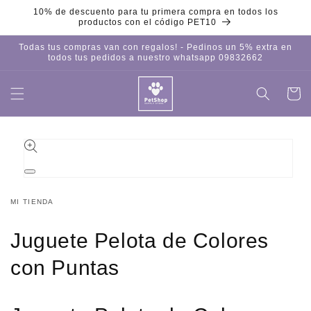
Ir
10% de descuento para tu primera compra en todos los
directamente
productos con el código PET10
al contenido
Todas tus compras van con regalos! - Pedinos un 5% extra en
todos tus pedidos a nuestro whatsapp 09832662
Carrito
Iniciar
sesión
Ir
directamente
a la
información
del producto
Abrir
elemento
multimedia
MI TIENDA
1
en
una
Juguete Pelota de Colores
ventana
modal
con Puntas