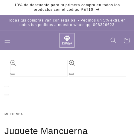
Ir
10% de descuento para tu primera compra en todos los
directamente
productos con el código PET10
al contenido
Todas tus compras van con regalos! - Pedinos un 5% extra en
todos tus pedidos a nuestro whatsapp 098326623
Carrito
Iniciar
sesión
Ir
directamente
a la
información
del producto
Abrir
Abrir
elemento
elemento
multimedia
multimedia
1
2
en
en
una
una
ventana
ventana
modal
modal
MI TIENDA
Juguete Mancuerna