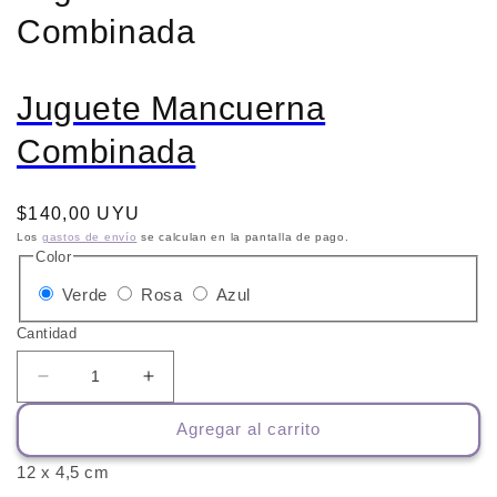
Combinada
Juguete Mancuerna
Combinada
Precio
$140,00 UYU
habitual
Los
gastos de envío
se calculan en la pantalla de pago.
Color
Variante
Variante
Variante
Verde
Rosa
Azul
agotada
agotada
agotada
Cantidad
o
o
o
no
no
no
Reducir
Aumentar
cantidad
cantidad
disponible
disponible
disponible
Agregar al carrito
para
para
Juguete
Juguete
12 x 4,5 cm
Mancuerna
Mancuerna