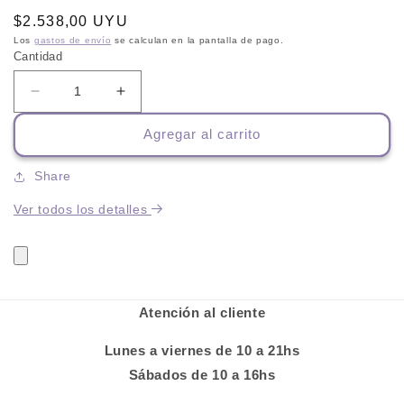
Precio
$2.538,00 UYU
habitual
Los
gastos de envío
se calculan en la pantalla de pago.
Cantidad
Reducir
Aumentar
cantidad
cantidad
Agregar al carrito
para
para
Maxine
Maxine
Adulto
Adulto
Share
21
21
Ver todos los detalles
+
+
4
4
Kg
Kg
Atención al cliente
Lunes a viernes de 10 a 21hs
Sábados de 10 a 16hs