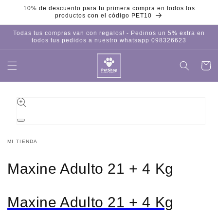
Ir
10% de descuento para tu primera compra en todos los
directamente
productos con el código PET10
al contenido
Todas tus compras van con regalos! - Pedinos un 5% extra en
todos tus pedidos a nuestro whatsapp 098326623
Carrito
Iniciar
sesión
Ir
directamente
a la
información
del producto
Abrir
elemento
multimedia
MI TIENDA
1
en
una
Maxine Adulto 21 + 4 Kg
ventana
modal
Maxine Adulto 21 + 4 Kg