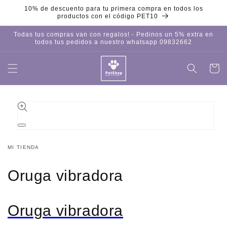
Ir
10% de descuento para tu primera compra en todos los
directamente
productos con el código PET10
al contenido
Todas tus compras van con regalos! - Pedinos un 5% extra en
todos tus pedidos a nuestro whatsapp 09832662
Carrito
Iniciar
sesión
Ir
directamente
a la
información
del producto
Abrir
elemento
multimedia
MI TIENDA
1
en
una
Oruga vibradora
ventana
modal
Oruga vibradora