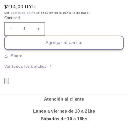
Precio
$214,00 UYU
habitual
Los
gastos de envío
se calculan en la pantalla de pago.
Cantidad
Reducir
Aumentar
cantidad
cantidad
Agregar al carrito
para
para
Oruga
Oruga
vibradora
vibradora
Share
Ver todos los detalles
Atención al cliente
Lunes a viernes de 10 a 21hs
Sábados de 10 a 16hs