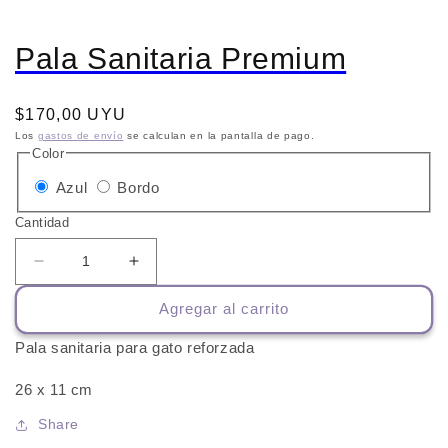
Pala Sanitaria Premium
Precio
$170,00 UYU
habitual
Los
gastos de envío
se calculan en la pantalla de pago.
Color
Variante
Variante
Azul
Bordo
agotada
agotada
Cantidad
o
o
no
no
Reducir
Aumentar
cantidad
cantidad
disponible
disponible
Agregar al carrito
para
para
Pala
Pala
Pala sanitaria para gato reforzada
Sanitaria
Sanitaria
Premium
Premium
26 x 11 cm
Share