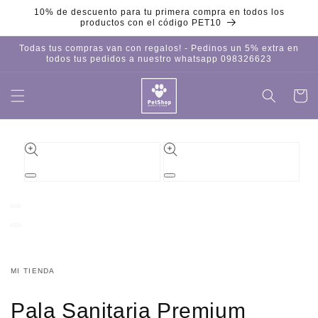
Ir
10% de descuento para tu primera compra en todos los
directamente
productos con el código PET10
al contenido
Todas tus compras van con regalos! - Pedinos un 5% extra en
todos tus pedidos a nuestro whatsapp 098326623
Carrito
Iniciar
sesión
Ir
directamente
a la
información
del producto
Abrir
Abrir
elemento
elemento
multimedia
multimedia
1
2
en
en
una
una
ventana
ventana
modal
modal
MI TIENDA
Pala Sanitaria Premium