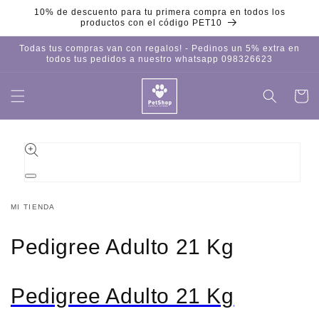
Ir
10% de descuento para tu primera compra en todos los
directamente
productos con el código PET10
al contenido
Todas tus compras van con regalos! - Pedinos un 5% extra en
todos tus pedidos a nuestro whatsapp 098326623
Carrito
Iniciar
sesión
Ir
directamente
a la
información
del producto
Abrir
elemento
multimedia
MI TIENDA
1
en
una
Pedigree Adulto 21 Kg
ventana
modal
Pedigree Adulto 21 Kg