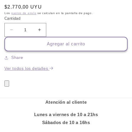
Precio
$2.770,00 UYU
habitual
Los
gastos de envío
se calculan en la pantalla de pago.
Cantidad
Reducir
Aumentar
cantidad
cantidad
Agregar al carrito
para
para
Pedigree
Pedigree
Adulto
Adulto
Share
21
21
Ver todos los detalles
Kg
Kg
Atención al cliente
Lunes a viernes de 10 a 21hs
Sábados de 10 a 16hs