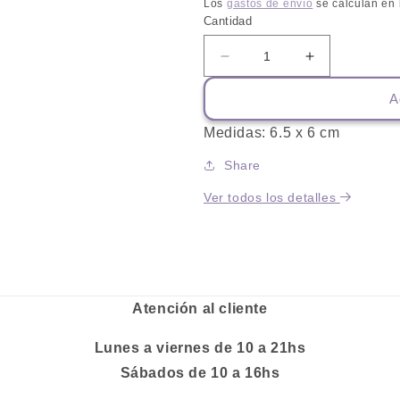
habitual
Los
gastos de envío
se calculan en 
Cantidad
Reducir
Aumentar
cantidad
cantidad
A
para
para
Peine
Peine
Medidas: 6.5 x 6 cm
Fino
Fino
para
para
Share
Mascotas
Mascotas
Ver todos los detalles
Atención al cliente
Lunes a viernes de 10 a 21hs
Sábados de 10 a 16hs