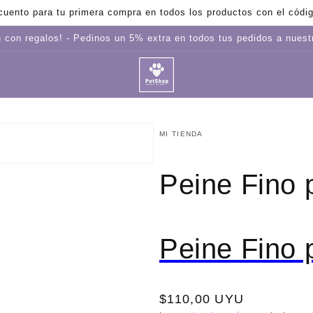
uento para tu primera compra en todos los productos con el cód
 con regalos! - Pedinos un 5% extra en todos tus pedidos a nues
MI TIENDA
Peine Fino 
Peine Fino 
Precio
$110,00 UYU