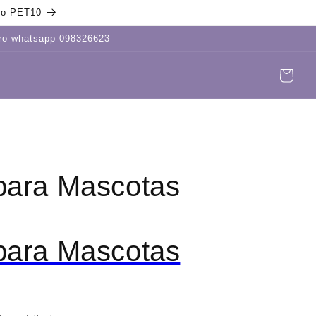
igo PET10
tro whatsapp 098326623
Carrito
Iniciar
sesión
para Mascotas
para Mascotas