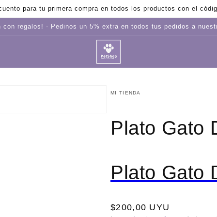
uento para tu primera compra en todos los productos con el cód
 con regalos! - Pedinos un 5% extra en todos tus pedidos a nues
MI TIENDA
to
Plato Gato 
dia
a
Plato Gato 
Precio
$200,00 UYU