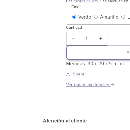
habitual
Los
gastos de envío
se calculan en 
Color
Variante
Varia
Verde
Amarillo
L
agotada
agot
Cantidad
o
o
Reducir
Aumentar
no
no
cantidad
cantidad
disponible
dispo
A
para
para
Plato
Plato
Medidas: 30 x 20 x 5.5 cm
Gato
Gato
Doble
Doble
Share
Ver todos los detalles
Atención al cliente