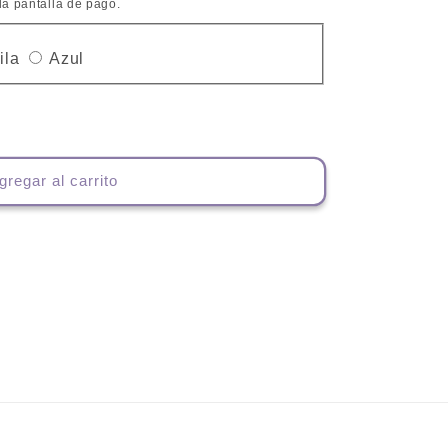
la pantalla de pago.
nte
Variante
Variante
ila
Azul
ada
agotada
agotada
o
o
no
no
nible
disponible
disponible
gregar al carrito