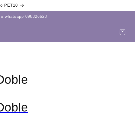
igo PET10
tro whatsapp 098326623
Carrito
Iniciar
sesión
Doble
Doble