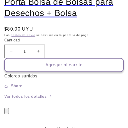
Porta Bolsa de Bolsas para
Desechos + Bolsa
Precio
$80,00 UYU
habitual
Los
gastos de envío
se calculan en la pantalla de pago.
Cantidad
Reducir
Aumentar
cantidad
cantidad
Agregar al carrito
para
para
Porta
Porta
Colores surtidos
Bolsa
Bolsa
de
de
Share
Bolsas
Bolsas
para
para
Ver todos los detalles
Desechos
Desechos
+
+
Bolsa
Bolsa