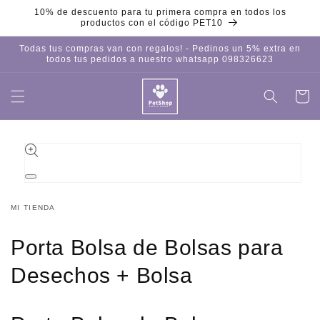
Ir
10% de descuento para tu primera compra en todos los
directamente
productos con el código PET10
al contenido
Todas tus compras van con regalos! - Pedinos un 5% extra en
todos tus pedidos a nuestro whatsapp 098326623
Carrito
Iniciar
sesión
Ir
directamente
a la
información
del producto
Abrir
elemento
multimedia
MI TIENDA
1
en
una
Porta Bolsa de Bolsas para
ventana
modal
Desechos + Bolsa