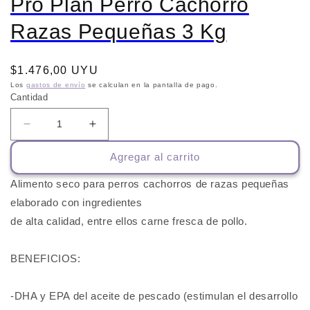
Pro Plan Perro Cachorro
Razas Pequeñas 3 Kg
Precio
$1.476,00 UYU
habitual
Los
gastos de envío
se calculan en la pantalla de pago.
Cantidad
Reducir
Aumentar
cantidad
cantidad
Agregar al carrito
para
para
Pro
Pro
Alimento seco para perros cachorros de razas pequeñas
Plan
Plan
Perro
Perro
elaborado con ingredientes
Cachorro
Cachorro
de alta calidad, entre ellos carne fresca de pollo.
Razas
Razas
Pequeñas
Pequeñas
BENEFICIOS:
3
3
Kg
Kg
-DHA y EPA del aceite de pescado (estimulan el desarrollo