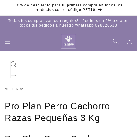
Ir
10% de descuento para tu primera compra en todos los
directamente
productos con el código PET10
al contenido
Todas tus compras van con regalos! - Pedinos un 5% extra en
todos tus pedidos a nuestro whatsapp 098326623
Carrito
Iniciar
sesión
Ir
directamente
a la
información
del producto
Abrir
elemento
multimedia
MI TIENDA
1
en
una
Pro Plan Perro Cachorro
ventana
modal
Razas Pequeñas 3 Kg