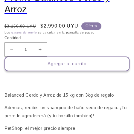
Arroz
Precio
Precio
$2.990,00 UYU
$3.150,00 UYU
Oferta
habitual
de
Los
gastos de envío
se calculan en la pantalla de pago.
Cantidad
oferta
Reducir
Aumentar
cantidad
cantidad
Agregar al carrito
para
para
Promo
Promo
Balanced
Balanced
Cerdo
Cerdo
y
y
Balanced Cerdo y Arroz de 15 kg con 3kg de regalo
Arroz
Arroz
Además, recibis un shampoo de baño seco de regalo. ¡Tu
perro lo agradecerá (y tu bolsillo también)!
PetShop, el mejor precio siempre