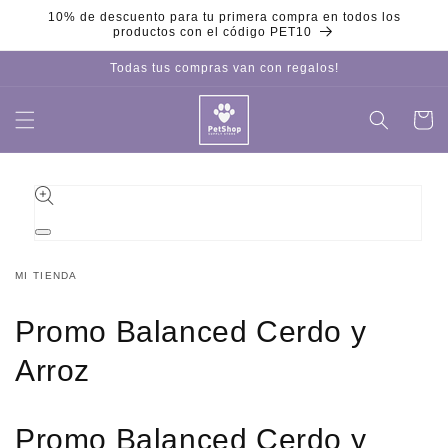
Ir
10% de descuento para tu primera compra en todos los
directamente
productos con el código PET10
al contenido
Todas tus compras van con regalos!
Carrito
Iniciar
sesión
Ir
directamente
a la
información
del producto
Abrir
elemento
multimedia
MI TIENDA
1
en
una
Promo Balanced Cerdo y
ventana
modal
Arroz
Promo Balanced Cerdo y