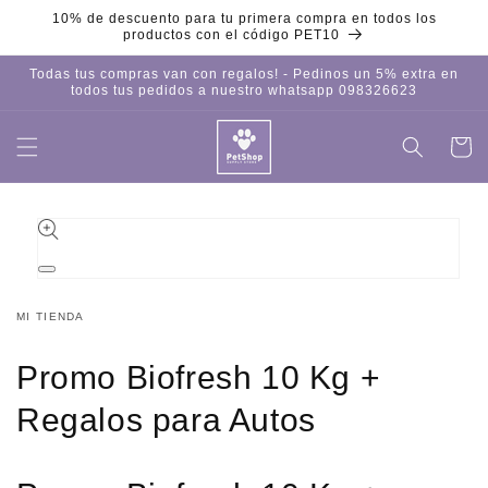
Ir
10% de descuento para tu primera compra en todos los
directamente
productos con el código PET10
al contenido
Todas tus compras van con regalos! - Pedinos un 5% extra en
todos tus pedidos a nuestro whatsapp 098326623
Carrito
Iniciar
sesión
Ir
directamente
a la
información
del producto
Abrir
elemento
multimedia
MI TIENDA
1
en
una
Promo Biofresh 10 Kg +
ventana
modal
Regalos para Autos