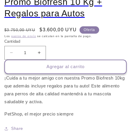
Promo Biofresh 10 Kg +
Regalos para Autos
Precio
Precio
$3.600,00 UYU
$3.750,00 UYU
Oferta
habitual
de
Los
gastos de envío
se calculan en la pantalla de pago.
Cantidad
oferta
Reducir
Aumentar
cantidad
cantidad
Agregar al carrito
para
para
Promo
Promo
¡Cuida a tu mejor amigo con nuestra Promo Biofresh 10kg
Biofresh
Biofresh
10
10
que además incluye regalos para tu auto! Este alimento
Kg
Kg
para perros de alta calidad mantendrá a tu mascota
+
+
saludable y activa.
Regalos
Regalos
para
para
PetShop, el mejor precio siempre
Autos
Autos
Share