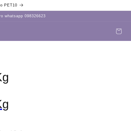
igo PET10
tro whatsapp 098326623
Carrito
Iniciar
sesión
Kg
Kg