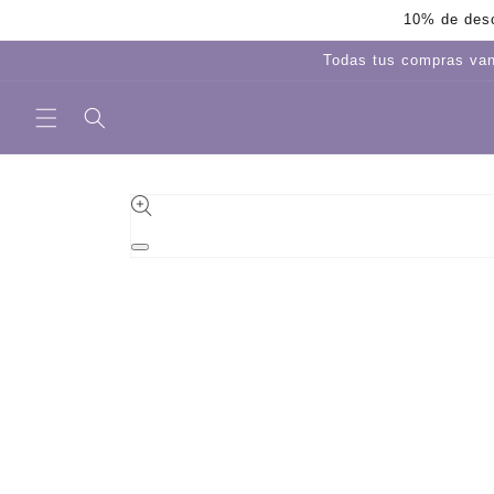
Ir
10% de desc
directamente
al contenido
Todas tus compras van
Ir
directamente
a la
información
Abrir
del producto
elemento
multimedia
1
en
una
ventana
modal