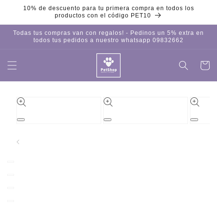
Ir
10% de descuento para tu primera compra en todos los
directamente
productos con el código PET10
al contenido
Todas tus compras van con regalos! - Pedinos un 5% extra en
todos tus pedidos a nuestro whatsapp 09832662
Carrito
Iniciar
sesión
Ir
directamente
a la
información
del producto
Abrir
Abrir
Abrir
elemento
elemento
element
multimedia
multimedia
multime
1
2
3
en
en
en
una
una
una
ventana
ventana
ventana
modal
modal
modal