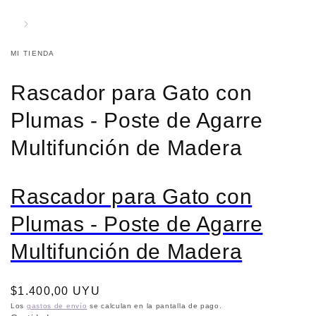
MI TIENDA
Rascador para Gato con
Plumas - Poste de Agarre
Multifunción de Madera
Rascador para Gato con
Plumas - Poste de Agarre
Multifunción de Madera
Precio
$1.400,00 UYU
habitual
Los
gastos de envío
se calculan en la pantalla de pago.