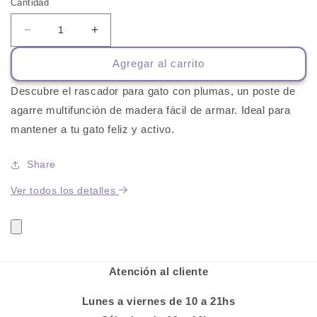
Cantidad
Reducir
Aumentar
cantidad
cantidad
Agregar al carrito
para
para
Rascador
Rascador
Descubre el rascador para gato con plumas, un poste de
para
para
Gato
Gato
agarre multifunción de madera fácil de armar. Ideal para
con
con
mantener a tu gato feliz y activo.
Plumas
Plumas
-
-
Share
Poste
Poste
de
de
Ver todos los detalles
Agarre
Agarre
Multifunción
Multifunción
de
de
Madera
Madera
Atención al cliente
Lunes a viernes de 10 a 21hs