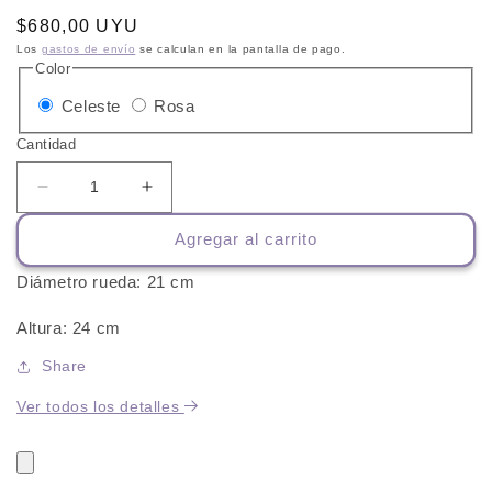
Precio
$680,00 UYU
habitual
Los
gastos de envío
se calculan en la pantalla de pago.
Color
Variante
Variante
Celeste
Rosa
agotada
agotada
Cantidad
o
o
no
no
Reducir
Aumentar
cantidad
cantidad
disponible
disponible
Agregar al carrito
para
para
Rascador
Rascador
Diámetro rueda: 21 cm
Circular
Circular
Altura: 24 cm
Share
Ver todos los detalles