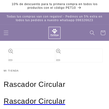
Ir
10% de descuento para tu primera compra en todos los
directamente
productos con el código PET10
al contenido
Todas tus compras van con regalos! - Pedinos un 5% extra en
todos tus pedidos a nuestro whatsapp 098326623
Carrito
Iniciar
sesión
Ir
directamente
a la
información
del producto
Abrir
Abrir
elemento
elemento
multimedia
multimedia
MI TIENDA
1
2
en
en
una
una
Rascador Circular
ventana
ventana
modal
modal
Rascador Circular