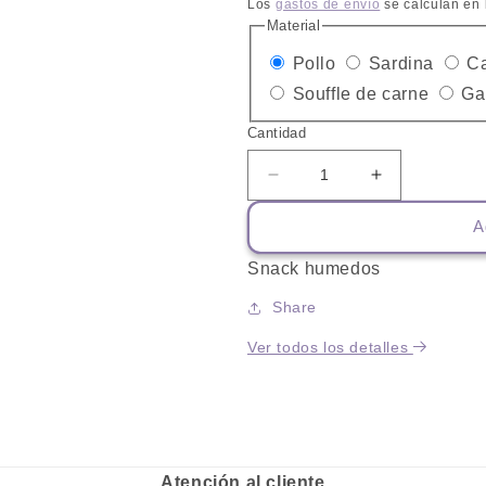
habitual
Los
gastos de envío
se calculan en 
Material
Variante
Varian
Pollo
Sardina
C
agotada
Varian
agota
Souffle de carne
Ga
o
agotad
o
Cantidad
no
o
no
Reducir
Aumentar
disponible
no
dispon
cantidad
cantidad
dispon
A
para
para
Sachet
Sachet
Snack humedos
Whiskas
Whiskas
Share
Ver todos los detalles
Atención al cliente