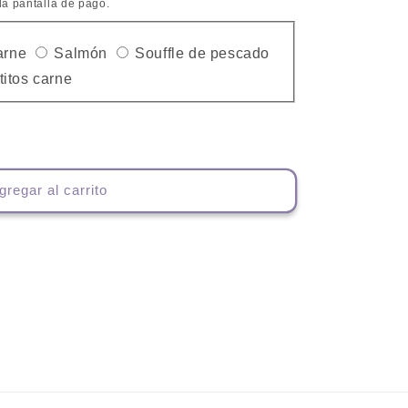
la pantalla de pago.
te
Variante
Variante
Variante
arne
Salmón
Souffle de pescado
te
da
agotada
Variante
agotada
agotada
titos carne
a
o
agotada
o
o
no
o
no
no
ible
disponible
no
disponible
disponible
ible
disponible
gregar al carrito