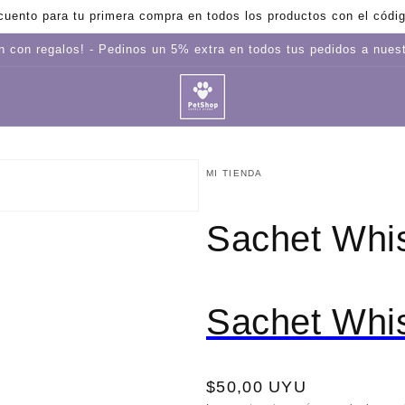
uento para tu primera compra en todos los productos con el cód
 con regalos! - Pedinos un 5% extra en todos tus pedidos a nue
MI TIENDA
Sachet Whi
Sachet Whi
Precio
$50,00 UYU