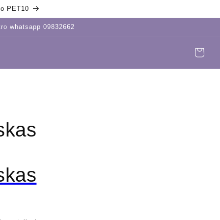
igo PET10
stro whatsapp 09832662
Carrito
Iniciar
sesión
skas
skas