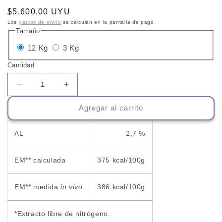
Precio
$5.600,00 UYU
habitual
Los
gastos de envío
se calculan en la pantalla de pago.
Tamaño
Variante
Variante
12 Kg
3 Kg
agotada
agotada
Cantidad
o
o
no
no
Reducir
Aumentar
cantidad
cantidad
disponible
disponible
Agregar al carrito
para
para
Virbac
Virbac
HPM
HPM
AL
2,7 %
Adulto
Adulto
Dermato
Dermato
EM** calculada
375 kcal/100g
EM** medida
in vivo
386 kcal/100g
*Extracto libre de nitrógeno.