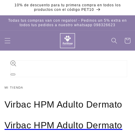
Ir
10% de descuento para tu primera compra en todos los
directamente
productos con el código PET10
al contenido
Todas tus compras van con regalos! - Pedinos un 5% extra en
todos tus pedidos a nuestro whatsapp 098326623
Carrito
Iniciar
sesión
Ir
directamente
a la
información
del producto
Abrir
elemento
multimedia
MI TIENDA
1
en
una
Virbac HPM Adulto Dermato
ventana
modal
Virbac HPM Adulto Dermato