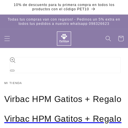
Ir
10% de descuento para tu primera compra en todos los
directamente
productos con el código PET10
al contenido
Todas tus compras van con regalos! - Pedinos un 5% extra en
todos tus pedidos a nuestro whatsapp 098326623
Carrito
Iniciar
sesión
Ir
directamente
a la
información
del producto
Abrir
elemento
multimedia
MI TIENDA
1
en
una
Virbac HPM Gatitos + Regalo
ventana
modal
Virbac HPM Gatitos + Regalo