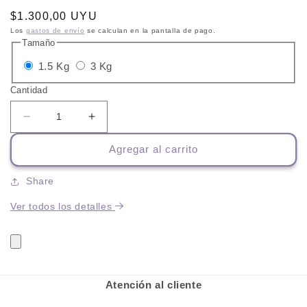
Precio
$1.300,00 UYU
habitual
Los
gastos de envío
se calculan en la pantalla de pago.
Tamaño
Variante
Variante
1.5 Kg
3 Kg
agotada
agotada
Cantidad
o
o
no
no
Reducir
Aumentar
cantidad
cantidad
disponible
disponible
Agregar al carrito
para
para
Virbac
Virbac
HPM
HPM
Share
Gatitos
Gatitos
Ver todos los detalles
+
+
Regalo
Regalo
Atención al cliente