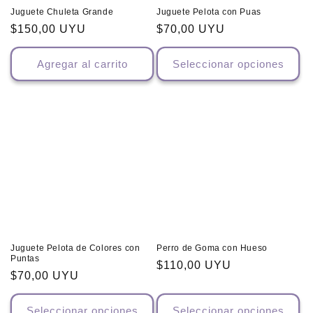
Juguete Chuleta Grande
Juguete Pelota con Puas
Precio
$150,00 UYU
Precio
$70,00 UYU
habitual
habitual
Agregar al carrito
Seleccionar opciones
Juguete Pelota de Colores con
Perro de Goma con Hueso
Puntas
Precio
$110,00 UYU
Precio
$70,00 UYU
habitual
habitual
Seleccionar opciones
Seleccionar opciones