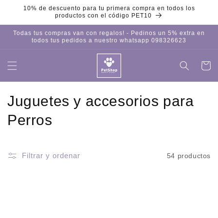
Ir
10% de descuento para tu primera compra en todos los
directamente
productos con el código PET10
al contenido
Todas tus compras van con regalos! - Pedinos un 5% extra en
todos tus pedidos a nuestro whatsapp 098326623
Carrito
Iniciar
sesión
C
Juguetes y accesorios para
o
Perros
l
e
Filtrar y ordenar
54 productos
c
c
i