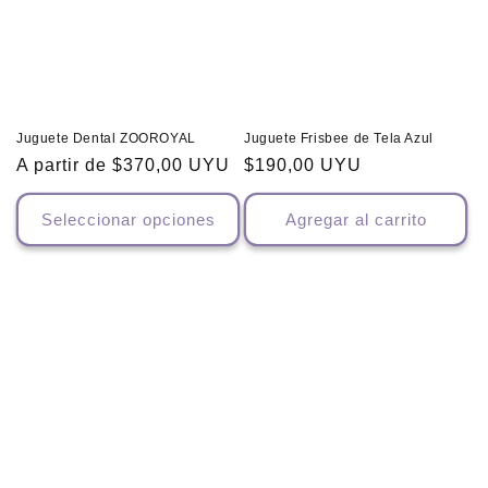
ó
n
:
Juguete Dental ZOOROYAL
Juguete Frisbee de Tela Azul
Precio
A partir de $370,00 UYU
Precio
$190,00 UYU
habitual
habitual
Seleccionar opciones
Agregar al carrito