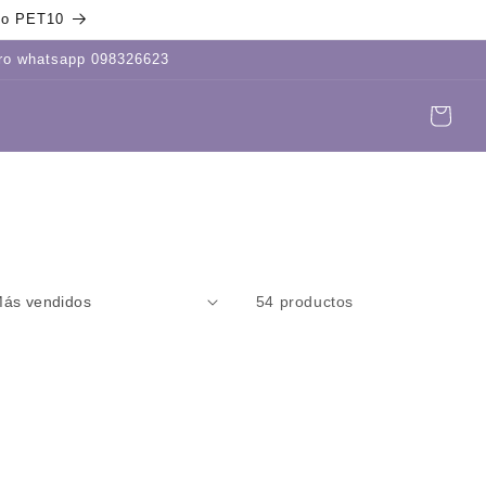
igo PET10
tro whatsapp 098326623
Carrito
Iniciar
sesión
54 productos