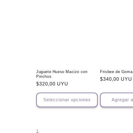
Juguete Hueso Macizo con
Frisbee de Goma
Pinchos
Precio
$340,00 UYU
Precio
$320,00 UYU
habitual
habitual
Seleccionar opciones
Agregar a
1