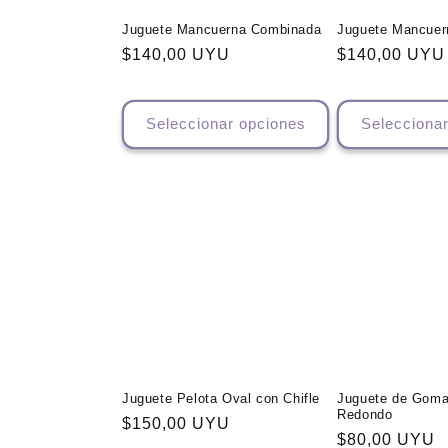
Juguete Mancuerna Combinada
Juguete Mancuer
Precio
$140,00 UYU
Precio
$140,00 UYU
habitual
habitual
Seleccionar opciones
Selecciona
Juguete Pelota Oval con Chifle
Juguete de Goma
Redondo
Precio
$150,00 UYU
Precio
$80,00 UYU
habitual