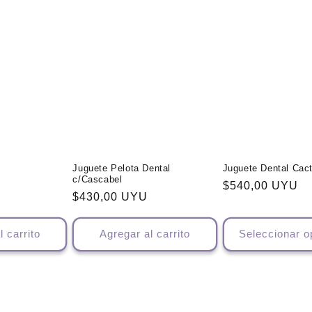
Juguete Pelota Dental
Juguete Dental Cac
c/Cascabel
Precio
$540,00 UYU
Precio
$430,00 UYU
habitual
habitual
l carrito
Agregar al carrito
Seleccionar o