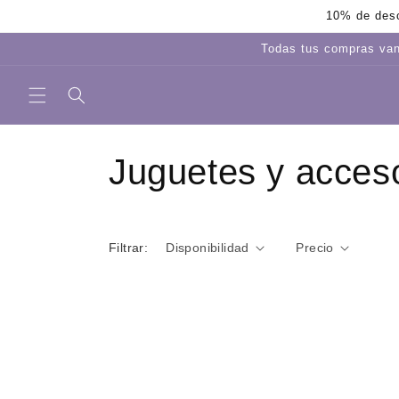
Ir
10% de desc
directamente
al contenido
Todas tus compras van
C
Juguetes y acceso
o
Filtrar:
Disponibilidad
Precio
l
e
c