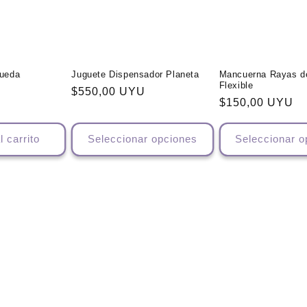
Rueda
Juguete Dispensador Planeta
Mancuerna Rayas 
Flexible
Precio
$550,00 UYU
Precio
$150,00 UYU
habitual
habitual
l carrito
Seleccionar opciones
Seleccionar o