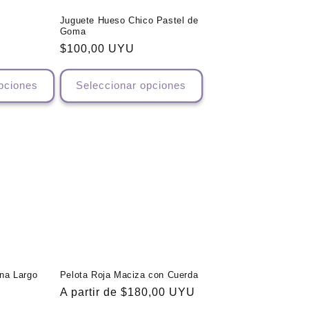
Juguete Hueso Chico Pastel de
Goma
Precio
$100,00 UYU
habitual
pciones
Seleccionar opciones
na Largo
Pelota Roja Maciza con Cuerda
Precio
A partir de $180,00 UYU
habitual