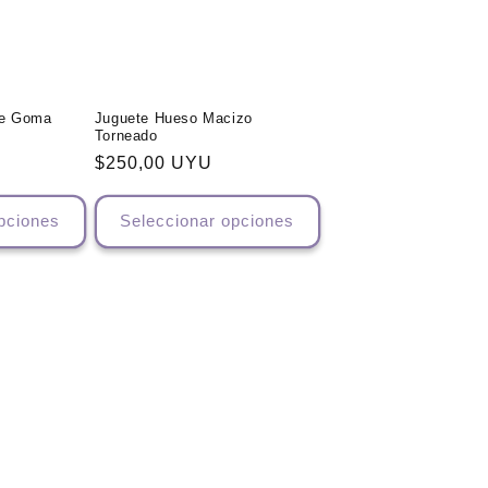
de Goma
Juguete Hueso Macizo
Torneado
Precio
$250,00 UYU
habitual
pciones
Seleccionar opciones