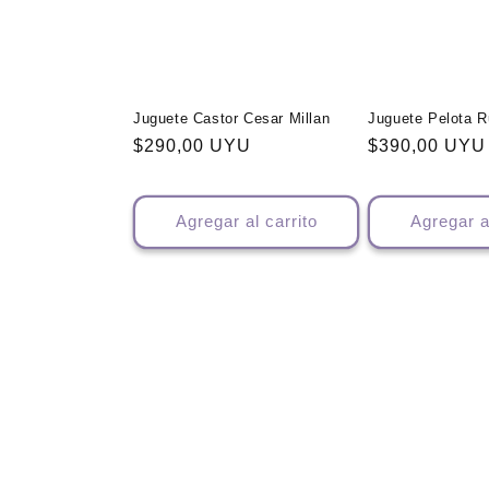
c
i
ó
Juguete Castor Cesar Millan
Juguete Pelota 
Precio
$290,00 UYU
Precio
$390,00 UYU
n
habitual
habitual
:
Agregar al carrito
Agregar a