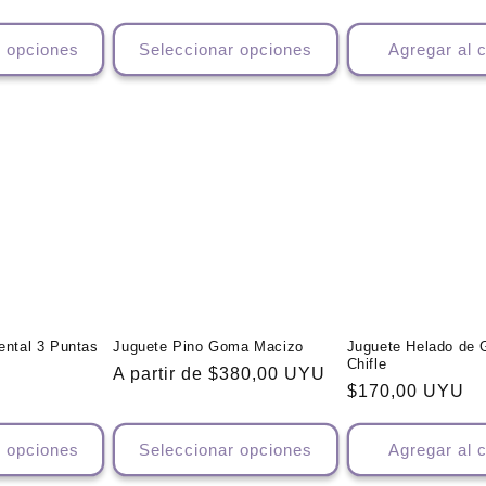
habitual
r opciones
Seleccionar opciones
Agregar al c
ental 3 Puntas
Juguete Pino Goma Macizo
Juguete Helado de
Chifle
Precio
A partir de $380,00 UYU
Precio
$170,00 UYU
habitual
habitual
r opciones
Seleccionar opciones
Agregar al c