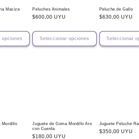
na Maciza
Peluches Animales
Peluche de Gallo
Precio
$600,00 UYU
Precio
$630,00 UYU
habitual
habitual
r opciones
Seleccionar opciones
Seleccionar o
 Mordillo
Juguete de Goma Mordillo Aro
Juguete Peluche Ra
con Cuerda
Precio
$350,00 UYU
Precio
$180,00 UYU
habitual